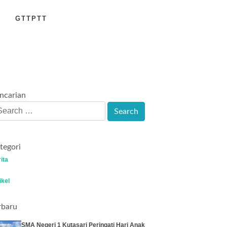
GTTPTT
ncarian
tegori
ita
ikel
rbaru
SMA Negeri 1 Kutasari Peringati Hari Anak