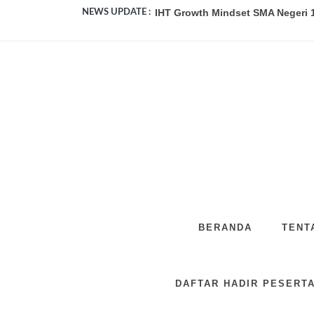
NEWS UPDATE :
Pengumuman Kelulusan SMA Neger
SMA Negeri 2 Purwokerto Studi T
SMA Negeri 1 Kutasari Terapkan T
SMA Negeri 1 Kutasari Bangkitkan
Membangun Asa, Merajut Mimpi: 
Peduli dan Berbagi: Bakti Sosial 
FANTASTY SEVEN: Kemeriahan Per
BERANDA
TENT
Duta dan Tim Literasi Bersama OS
SMA Negeri 1 Kutasari Peringati 
DAFTAR HADIR PESERTA