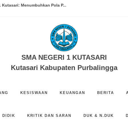
i 1 Kutasari...
iru Sekolah Sehat di SMA Nege...
reatment Mengaji bagi Pesert...
 Solidaritas, Galang Donasi ...
SMA NEGERI 1 KUTASARI
Gerakan Alumni dan Orang Tua M...
Kutasari Kabupaten Purbalingga
SMA Negeri 1 Kutasari dalam...
ayaan HUT ke-27 SMA Negeri 1 K...
ANG
KESISWAAN
KEUANGAN
BERITA
IS Sekbid Sastra dan Budaya ...
Hari Anak Nasional 2026 deng...
 DIDIK
KRITIK DAN SARAN
DUK & N.DUK