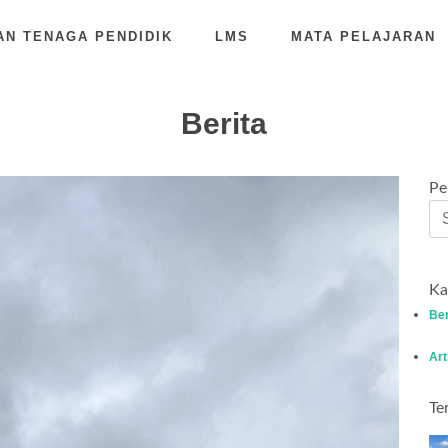
AN TENAGA PENDIDIK
LMS
MATA PELAJARAN
Berita
Pe
Ka
Ber
Art
Te