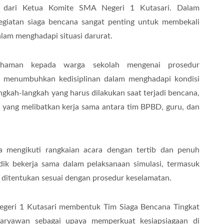
at dari Ketua Komite SMA Negeri 1 Kutasari. Dalam
giatan siaga bencana sangat penting untuk membekali
alam menghadapi situasi darurat.
ahaman kepada warga sekolah mengenai prosedur
ta menumbuhkan kedisiplinan dalam menghadapi kondisi
ngkah-langkah yang harus dilakukan saat terjadi bencana,
 yang melibatkan kerja sama antara tim BPBD, guru, dan
ta mengikuti rangkaian acara dengan tertib dan penuh
idik bekerja sama dalam pelaksanaan simulasi, termasuk
h ditentukan sesuai dengan prosedur keselamatan.
 Negeri 1 Kutasari membentuk Tim Siaga Bencana Tingkat
karyawan sebagai upaya memperkuat kesiapsiagaan di