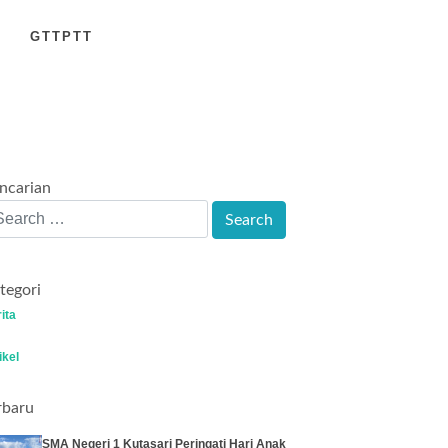
GTTPTT
ncarian
tegori
ita
ikel
rbaru
SMA Negeri 1 Kutasari Peringati Hari Anak