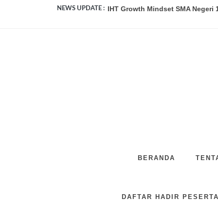
IHT Growth Mindset SMA Negeri 1
NEWS UPDATE :
Pengumuman Kelulusan SMA Neger
SMA Negeri 2 Purwokerto Studi T
SMA Negeri 1 Kutasari Terapkan T
SMA Negeri 1 Kutasari Bangkitkan
Membangun Asa, Merajut Mimpi: 
Peduli dan Berbagi: Bakti Sosial 
FANTASTY SEVEN: Kemeriahan Per
BERANDA
TENT
Duta dan Tim Literasi Bersama OS
SMA Negeri 1 Kutasari Peringati 
DAFTAR HADIR PESERTA