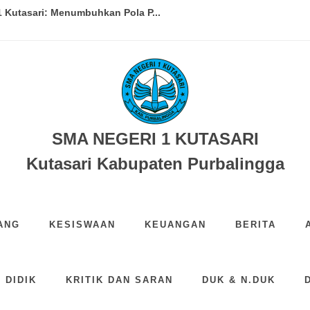
 Kutasari: Menumbuhkan Pola P...
i 1 Kutasari...
iru Sekolah Sehat di SMA Nege...
reatment Mengaji bagi Pesert...
 Solidaritas, Galang Donasi ...
SMA NEGERI 1 KUTASARI
Gerakan Alumni dan Orang Tua M...
Kutasari Kabupaten Purbalingga
SMA Negeri 1 Kutasari dalam...
ayaan HUT ke-27 SMA Negeri 1 K...
ANG
KESISWAAN
KEUANGAN
BERITA
IS Sekbid Sastra dan Budaya ...
Hari Anak Nasional 2026 deng...
 DIDIK
KRITIK DAN SARAN
DUK & N.DUK