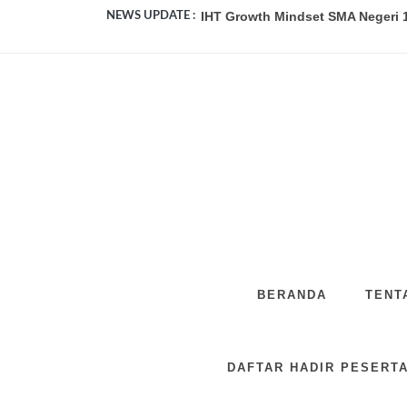
IHT Growth Mindset SMA Negeri 1
NEWS UPDATE :
Pengumuman Kelulusan SMA Neger
SMA Negeri 2 Purwokerto Studi T
SMA Negeri 1 Kutasari Terapkan T
SMA Negeri 1 Kutasari Bangkitkan
Membangun Asa, Merajut Mimpi: 
Peduli dan Berbagi: Bakti Sosial 
FANTASTY SEVEN: Kemeriahan Per
BERANDA
TENT
Duta dan Tim Literasi Bersama OS
SMA Negeri 1 Kutasari Peringati 
DAFTAR HADIR PESERTA