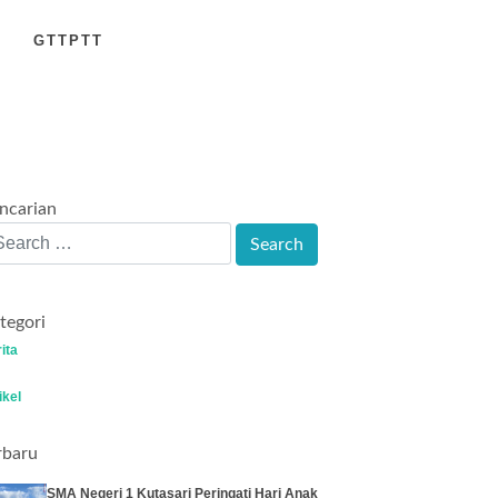
GTTPTT
ncarian
tegori
ita
ikel
rbaru
SMA Negeri 1 Kutasari Peringati Hari Anak