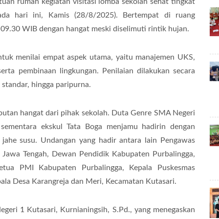
uan rumah kegiatan visitasi lomba sekolah sehat tingkat
da hari ini, Kamis (28/8/2025). Bertempat di ruang
09.30 WIB dengan hangat meski diselimuti rintik hujan.
 untuk menilai empat aspek utama, yaitu manajemen UKS,
serta pembinaan lingkungan. Penilaian dilakukan secara
 standar, hingga paripurna.
tan hangat dari pihak sekolah. Duta Genre SMA Negeri
 sementara ekskul Tata Boga menjamu hadirin dengan
 jahe susu. Undangan yang hadir antara lain Pengawas
i Jawa Tengah, Dewan Pendidik Kabupaten Purbalingga,
Ketua PMI Kabupaten Purbalingga, Kepala Puskesmas
epala Desa Karangreja dan Meri, Kecamatan Kutasari.
eri 1 Kutasari, Kurnianingsih, S.Pd., yang menegaskan