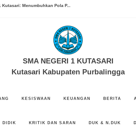
 Kutasari: Menumbuhkan Pola P...
i 1 Kutasari...
iru Sekolah Sehat di SMA Nege...
reatment Mengaji bagi Pesert...
 Solidaritas, Galang Donasi ...
SMA NEGERI 1 KUTASARI
Gerakan Alumni dan Orang Tua M...
Kutasari Kabupaten Purbalingga
SMA Negeri 1 Kutasari dalam...
ayaan HUT ke-27 SMA Negeri 1 K...
ANG
KESISWAAN
KEUANGAN
BERITA
IS Sekbid Sastra dan Budaya ...
Hari Anak Nasional 2026 deng...
 DIDIK
KRITIK DAN SARAN
DUK & N.DUK