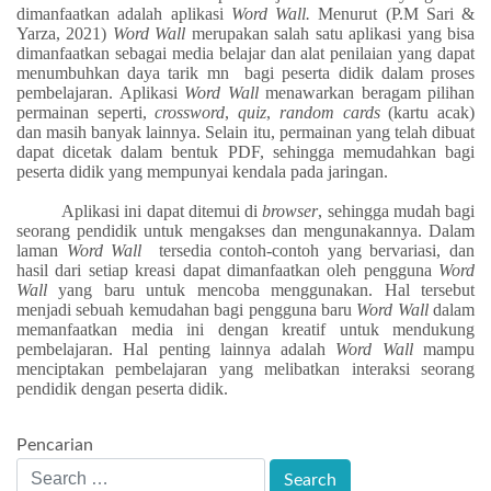
dimanfaatkan adalah aplikasi
Word Wall.
Menurut (P.M Sari &
Yarza, 2021)
Word Wall
merupakan salah satu aplikasi yang bisa
dimanfaatkan sebagai media belajar dan alat penilaian yang dapat
menumbuhkan daya tarik mn bagi peserta didik dalam proses
pembelajaran. Aplikasi
Word Wall
menawarkan beragam pilihan
permainan seperti,
crossword
,
quiz
,
random cards
(kartu acak)
dan masih banyak lainnya. Selain itu, permainan yang telah dibuat
dapat dicetak dalam bentuk PDF, sehingga memudahkan bagi
peserta didik yang mempunyai kendala pada jaringan.
Aplikasi ini dapat ditemui di
browser
, sehingga mudah bagi
seorang pendidik untuk mengakses dan mengunakannya. Dalam
laman
Word Wall
tersedia contoh-contoh yang bervariasi, dan
hasil dari setiap kreasi dapat dimanfaatkan oleh pengguna
Word
Wall
yang baru untuk mencoba menggunakan. Hal tersebut
menjadi sebuah kemudahan bagi pengguna baru
Word Wall
dalam
memanfaatkan media ini dengan kreatif untuk mendukung
pembelajaran. Hal penting lainnya adalah
Word Wall
mampu
menciptakan pembelajaran yang melibatkan interaksi seorang
pendidik dengan peserta didik.
Pencarian