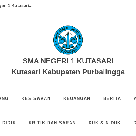
i 1 Kutasari...
iru Sekolah Sehat di SMA Nege...
reatment Mengaji bagi Pesert...
 Solidaritas, Galang Donasi ...
Gerakan Alumni dan Orang Tua M...
SMA NEGERI 1 KUTASARI
SMA Negeri 1 Kutasari dalam...
Kutasari Kabupaten Purbalingga
ayaan HUT ke-27 SMA Negeri 1 K...
IS Sekbid Sastra dan Budaya ...
ANG
KESISWAAN
KEUANGAN
BERITA
Hari Anak Nasional 2026 deng...
 Kutasari: Menumbuhkan Pola P...
 DIDIK
KRITIK DAN SARAN
DUK & N.DUK