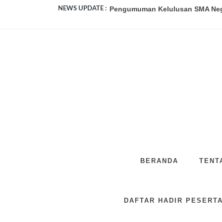
Pengumuman Kelulusan SMA Neger
NEWS UPDATE :
SMA Negeri 2 Purwokerto Studi T
SMA Negeri 1 Kutasari Terapkan T
SMA Negeri 1 Kutasari Bangkitkan
Membangun Asa, Merajut Mimpi: 
Peduli dan Berbagi: Bakti Sosial 
FANTASTY SEVEN: Kemeriahan Per
Duta dan Tim Literasi Bersama OS
BERANDA
TENT
SMA Negeri 1 Kutasari Peringati 
IHT Growth Mindset SMA Negeri 1
DAFTAR HADIR PESERTA